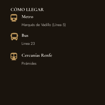
CÓMO LLEGAR
Metro

Marqués de Vadillo (Línea 5)
Bus

Linea 23
Cercanías Renfe

Pirámides