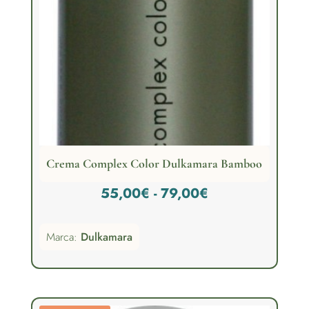
Crema Complex Color Dulkamara Bamboo
Rango
55,00
€
-
79,00
€
de
Marca:
Dulkamara
precios:
desde
55,00€