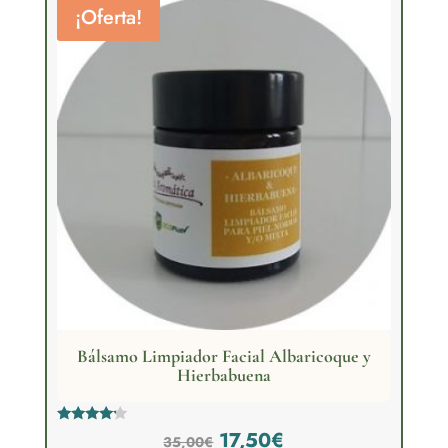
hasta
¡Oferta!
79,00€
Bálsamo Limpiador Facial Albaricoque y
Hierbabuena
El
El
Valorado
17,50
€
35,00
€
con