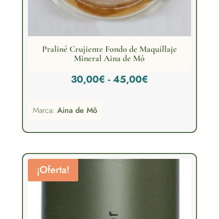
Praliné Crujiente Fondo de Maquillaje
Mineral Aina de Mô
Rango
30,00
€
-
45,00
€
de
Marca:
Aina de Mô
precios:
desde
30,00€
hasta
¡Oferta!
45,00€