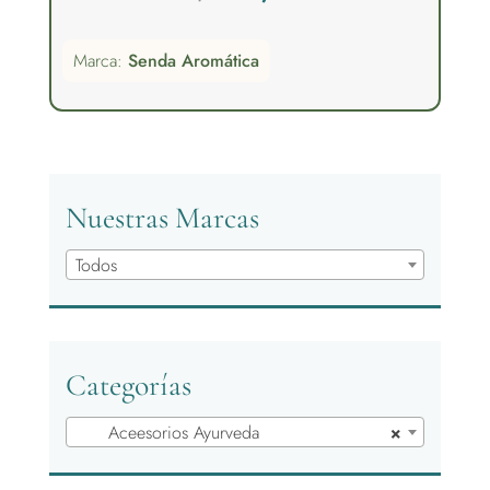
4.00
precio
precio
de 5
Marca:
Senda Aromática
original
actual
era:
es:
35,00€.
17,50€.
Nuestras Marcas
Todos
Categorías
Aceesorios Ayurveda
×