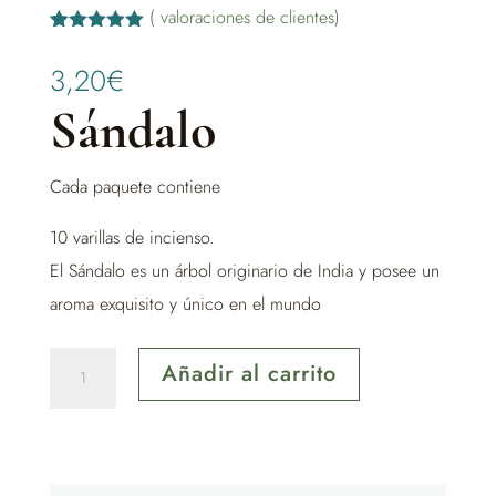
(
valoraciones de clientes)
Valorado
2
con
5.00
de
3,20
€
5 en base
a
Sándalo
valoracione
s de
clientes
Cada paquete contiene
10 varillas de incienso.
El Sándalo es un árbol originario de India y posee un
aroma exquisito y único en el mundo
Sándalo
Añadir al carrito
Incienso
Natural
cantidad