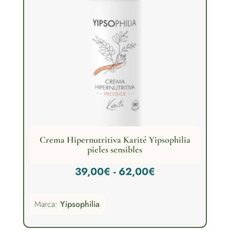
Crema Hipernutritiva Karité Yipsophilia
pieles sensibles
Rango
39,00
€
-
62,00
€
de
Marca:
Yipsophilia
precios:
desde