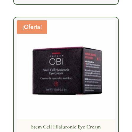
era:
es:
295,00€.
195,00€.
¡Oferta!
Stem Cell Hialuronic Eye Cream