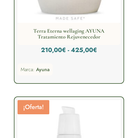
Terra Eterna wellaging AYUNA
Tratamiento Rejuvenecedor
Rango
210,00
€
-
425,00
€
de
Marca:
Ayuna
precios:
desde
210,00€
hasta
¡Oferta!
425,00€