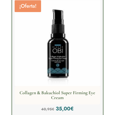
¡Oferta!
Collagen & Bakuchiol Super Firming Eye
Cream
El
El
35,00
€
40,95
€