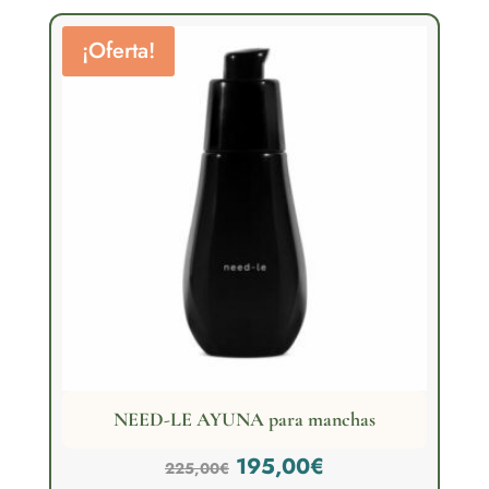
¡Oferta!
NEED-LE AYUNA para manchas
El
El
195,00
€
225,00
€