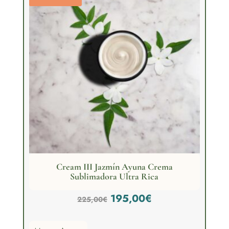
Cream III Jazmín Ayuna Crema
Sublimadora Ultra Rica
El
El
195,00
€
225,00
€
precio
precio