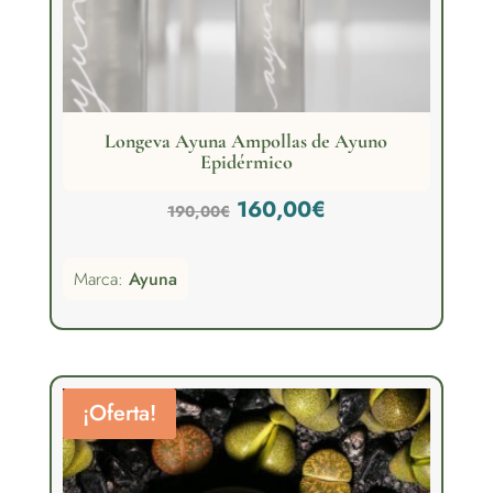
Longeva Ayuna Ampollas de Ayuno
Epidérmico
El
El
160,00
€
190,00
€
precio
precio
Marca:
Ayuna
original
actual
era:
es:
190,00€.
160,00€.
¡Oferta!