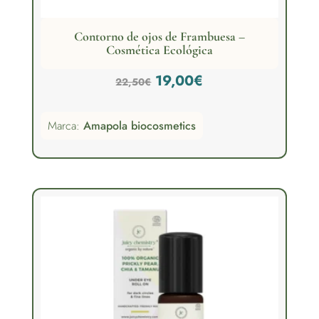
Contorno de ojos de Frambuesa –
Cosmética Ecológica
El
El
19,00
€
22,50
€
precio
precio
Marca:
Amapola biocosmetics
original
actual
era:
es:
22,50€.
19,00€.