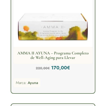
AMMA II AYUNA – Programa Completo
de Well-Aging para Llevar
El
El
170,00
€
220,00
€
precio
precio
Marca:
Ayuna
original
actual
era:
es:
220,00€.
170,00€.