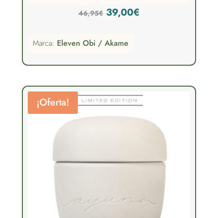
El
El
39,00
€
46,95
€
precio
precio
Marca:
Eleven Obi / Akame
original
actual
era:
es:
46,95€.
39,00€.
¡Oferta!