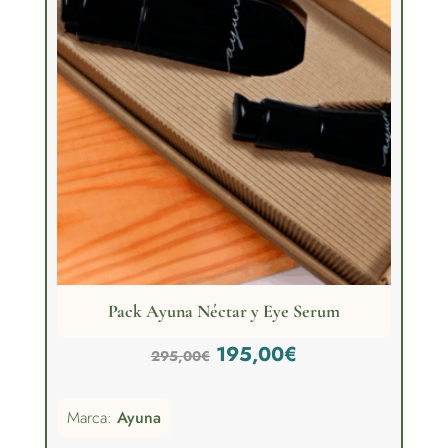
Pack Ayuna Néctar y Eye Serum
El
El
195,00
€
295,00
€
precio
precio
Marca:
Ayuna
original
actual