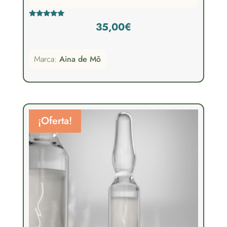
Valorado
35,00
€
con
5.00
de 5
Marca:
Aina de Mô
¡Oferta!