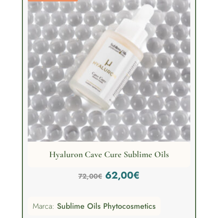
Hyaluron Cave Cure Sublime Oils
El
El
62,00
€
72,00
€
precio
precio
Marca:
Sublime Oils Phytocosmetics
original
actual