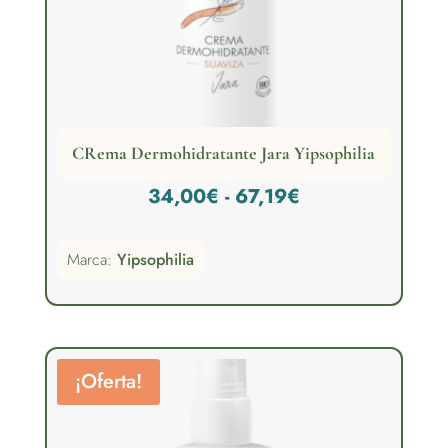
CRema Dermohidratante Jara Yipsophilia
Rango
34,00
€
-
67,19
€
de
Marca:
Yipsophilia
precios:
desde
34,00€
hasta
¡Oferta!
67,19€