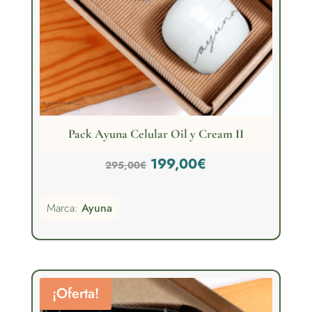
Pack Ayuna Celular Oil y Cream II
El
El
199,00
€
295,00
€
precio
precio
Marca:
Ayuna
original
actual
era:
es:
295,00€.
199,00€.
¡Oferta!