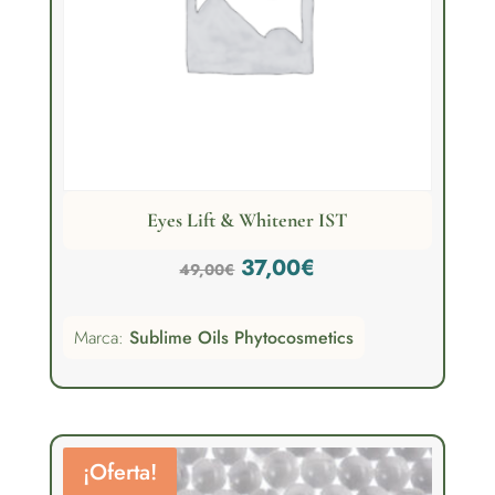
Eyes Lift & Whitener IST
El
El
37,00
€
49,00
€
precio
precio
Marca:
Sublime Oils Phytocosmetics
original
actual
era:
es:
49,00€.
37,00€.
¡Oferta!