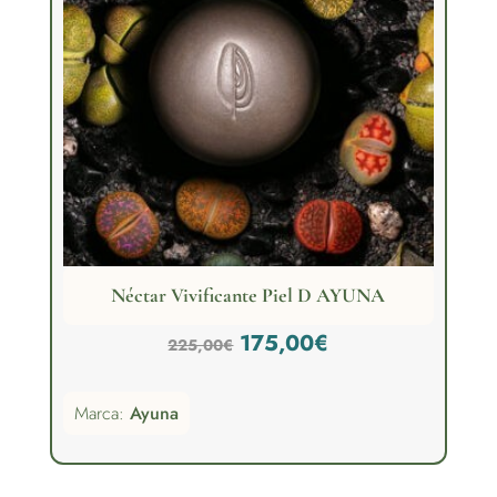
Néctar Vivificante Piel D AYUNA
El
El
175,00
€
225,00
€
precio
precio
Marca:
Ayuna
original
actual
era:
es:
225,00€.
175,00€.