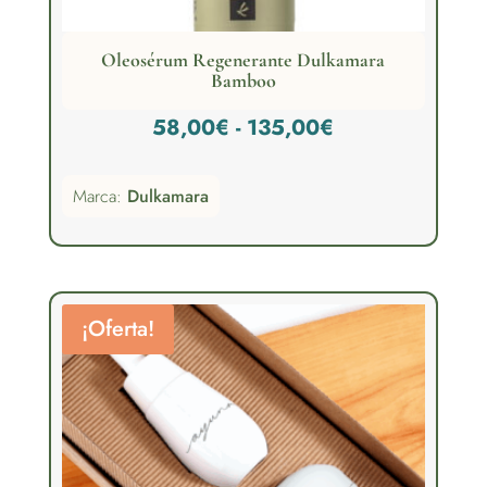
Oleosérum Regenerante Dulkamara
Bamboo
Rango
58,00
€
-
135,00
€
de
Marca:
Dulkamara
precios:
desde
58,00€
hasta
¡Oferta!
135,00€