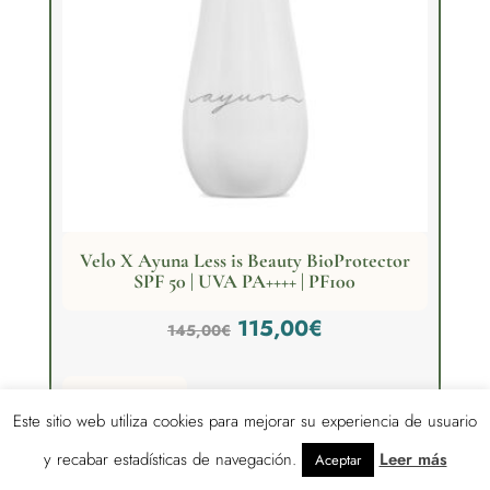
Velo X Ayuna Less is Beauty BioProtector
SPF 50 | UVA PA++++ | PF100
El
El
115,00
€
145,00
€
precio
precio
Marca:
Ayuna
original
actual
Este sitio web utiliza cookies para mejorar su experiencia de usuario
era:
es:
y recabar estadísticas de navegación.
Leer más
Aceptar
145,00€.
115,00€.