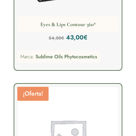
Eyes & Lips Contour 360º
El
El
43,00
€
54,00
€
precio
precio
Marca:
Sublime Oils Phytocosmetics
original
actual
era:
es:
54,00€.
43,00€.
¡Oferta!