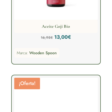
Aceite Goji Bio
El
El
13,00
€
16,95
€
precio
precio
Marca:
Wooden Spoon
original
actual
era:
es:
16,95€.
13,00€.
¡Oferta!