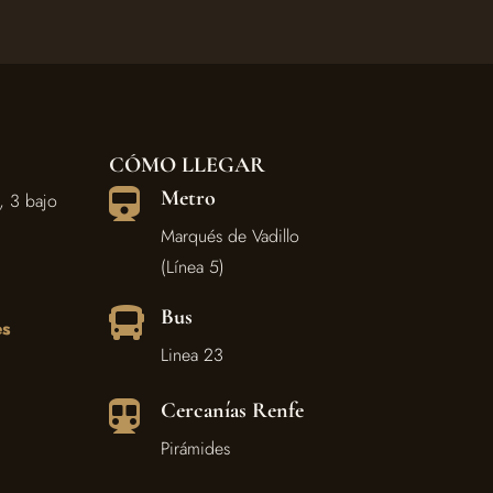
CÓMO LLEGAR
Metro

, 3 bajo
Marqués de Vadillo
(Línea 5)
Bus

es
Linea 23
Cercanías Renfe

Pirámides