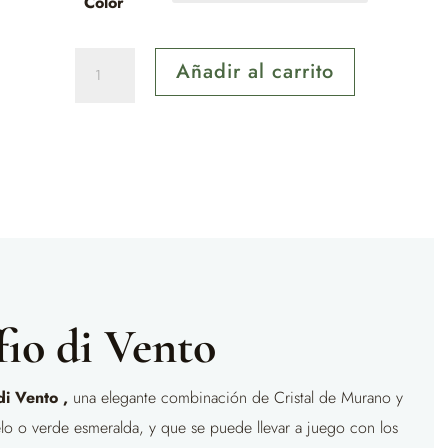
Color
Pendientes
Añadir al carrito
Soffio
di
Vento
cantidad
fio di Vento
di Vento ,
una elegante combinación de Cristal de Murano y
ielo o verde esmeralda, y que se puede llevar a juego con los