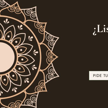
¿Li
PIDE T