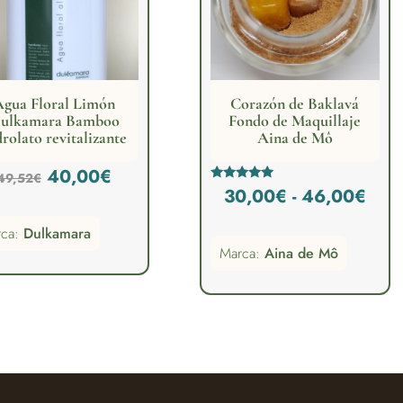
gua Floral Limón
Corazón de Baklavá
ulkamara Bamboo
Fondo de Maquillaje
drolato revitalizante
Aina de Mô
El
El
40,00
€
49,52
€
Ran
Valorado
30,00
€
-
46,00
€
precio
precio
con
5.00
de
de 5
rca:
Dulkamara
original
actual
Marca:
Aina de Mô
prec
era:
es:
des
49,52€.
40,00€.
30,
hast
46,