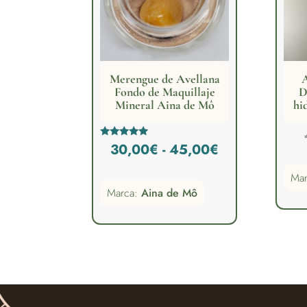
Merengue de Avellana
A
Fondo de Maquillaje
D
Mineral Aina de Mô
hi
Rango
Valorado
30,00
€
-
45,00
€
con
5.00
de
de 5
Ma
Marca:
Aina de Mô
precios:
desde
30,00€
hasta
45,00€