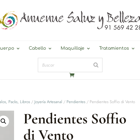
uerpo
Cabello
Maquillaje
Tratamientos
los, Packs, Libros
/
Joyería Artesanal
/
Pendientes
/ Pendientes Soffio di Vento
Pendientes Soffio
di Vento