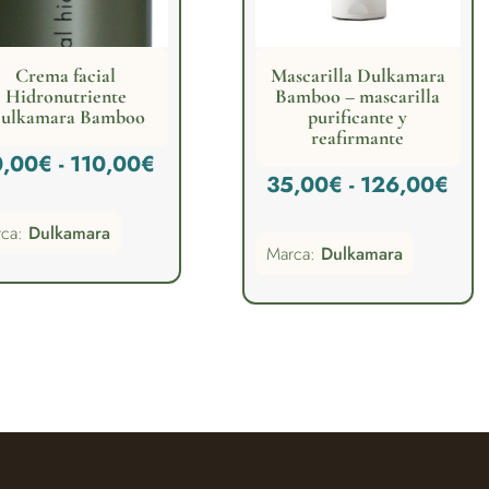
Crema facial
Mascarilla Dulkamara
Hidronutriente
Bamboo – mascarilla
ulkamara Bamboo
purificante y
reafirmante
Rango
0,00
€
-
110,00
€
Ran
35,00
€
-
126,00
€
de
de
rca:
Dulkamara
precios:
Marca:
Dulkamara
prec
desde
des
70,00€
35,
hasta
has
110,00€
126