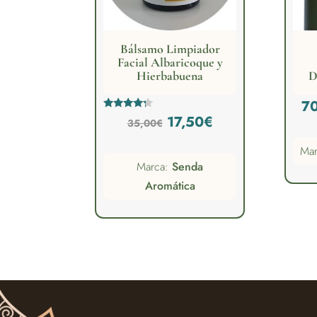
Bálsamo Limpiador
Facial Albaricoque y
Hierbabuena
D
7
El
El
Valorado
17,50
€
35,00
€
con
4.00
precio
precio
de 5
Ma
Marca:
Senda
original
actual
Aromática
era:
es:
35,00€.
17,50€.