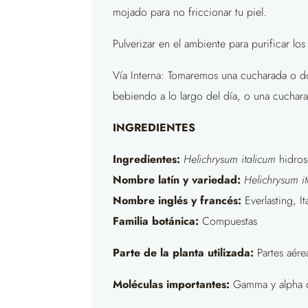
mojado para no friccionar tu piel.
Pulverizar en el ambiente para purificar los
Vía Interna: Tomaremos una cucharada o dos
bebiendo a lo largo del día, o una cucharad
INGREDIENTES
Ingredientes:
Helichrysum italicum
hidros
Nombre latín y variedad:
Helichrysum i
Nombre inglés y francés:
Everlasting, It
Familia botánica:
Compuestas
Parte de la planta utilizada:
Partes aére
Moléculas importantes:
Gamma y alpha cu