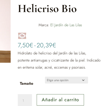
Helicriso Bio
Marca:
El Jardín de Las Lilas
Rango
7,50
€
-
20,39
€
de
Hidrolato de helicriso del Jardín de las Lilas,
precios:
potente antiarrugas y cicatrizante de la piel. Indicado
desde
en eritema solar, acné, eccemas y psoriasis.
7,50€
hasta
Tamaño
20,39€
Agua
Añadir al carrito
Floral