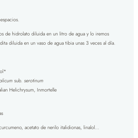
 espacios.
 de hidrolato diluida en un litro de agua y lo iremos
ita diluida en un vaso de agua tibia unas 3 veces al día.
ol*
talicum
sub.
serotinum
alian Helichrysum, Inmortelle
as
rcumeno, acetato de nerilo italidionas, linalol…