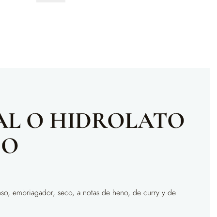
o
Hidrolato
de
Helicriso
Bio
cantidad
AL O HIDROLATO
SO
tenso, embriagador, seco, a notas de heno, de curry y de