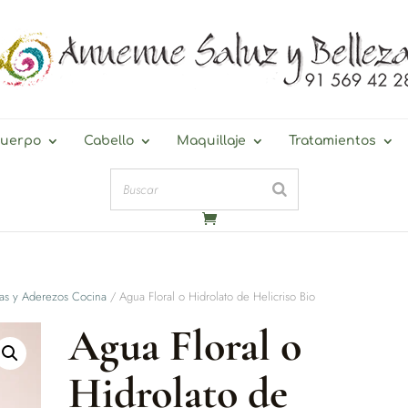
uerpo
Cabello
Maquillaje
Tratamientos
as y Aderezos Cocina
/ Agua Floral o Hidrolato de Helicriso Bio
Agua Floral o
Hidrolato de