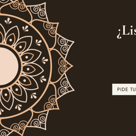
¿Li
PIDE T