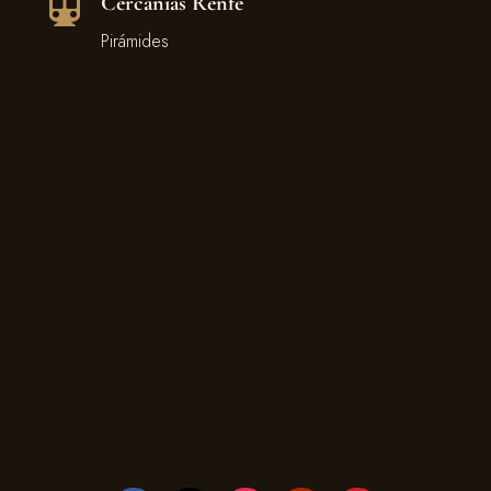
Cercanías Renfe

Pirámides