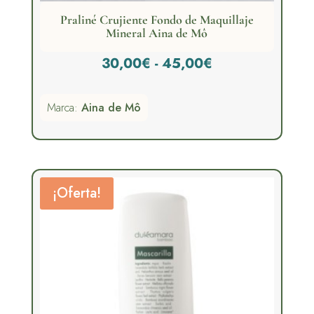
Praliné Crujiente Fondo de Maquillaje
Mineral Aina de Mô
Rango
30,00
€
-
45,00
€
de
Marca:
Aina de Mô
precios:
desde
30,00€
hasta
¡Oferta!
45,00€