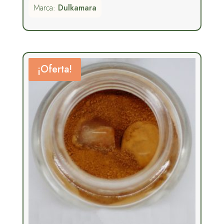
Marca:
Dulkamara
precios:
desde
48,00€
hasta
¡Oferta!
113,00€