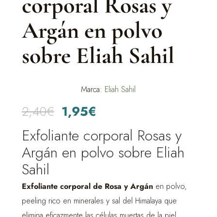
corporal Rosas y
Argán en polvo
sobre Eliah Sahil
Marca:
Eliah Sahil
El
El
2,40
€
1,95
€
precio
precio
Exfoliante corporal Rosas y
original
actual
Argán en polvo sobre Eliah
era:
es:
Sahil
2,40€.
1,95€.
Exfoliante corporal de Rosa y Argán
en polvo,
peeling rico en minerales y sal del Himalaya que
elimina eficazmente las células muertas de la piel.