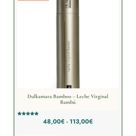
Dulkamara Bamboo – Leche Virginal
Bambú
Rango
Valorado
48,00
€
-
113,00
€
con
5.00
de
de 5