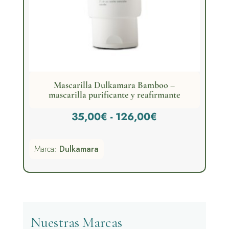
Mascarilla Dulkamara Bamboo –
mascarilla purificante y reafirmante
Rango
35,00
€
-
126,00
€
de
Marca:
Dulkamara
precios:
desde
35,00€
hasta
126,00€
Nuestras Marcas