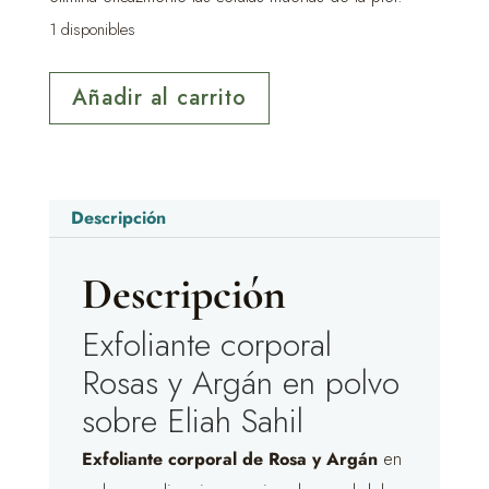
1 disponibles
Exfoliante
Añadir al carrito
corporal
Rosas
y
Argán
Descripción
en
Descripción
polvo
sobre
Exfoliante corporal
Eliah
Rosas y Argán en polvo
Sahil
sobre Eliah Sahil
cantidad
Exfoliante corporal de Rosa y Argán
en