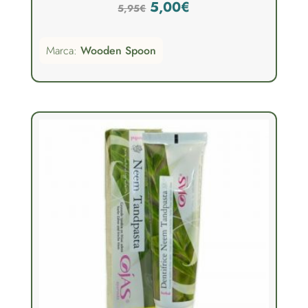
El
El
5,00
€
5,95
€
precio
precio
Marca:
Wooden Spoon
original
actual
era:
es:
5,95€.
5,00€.