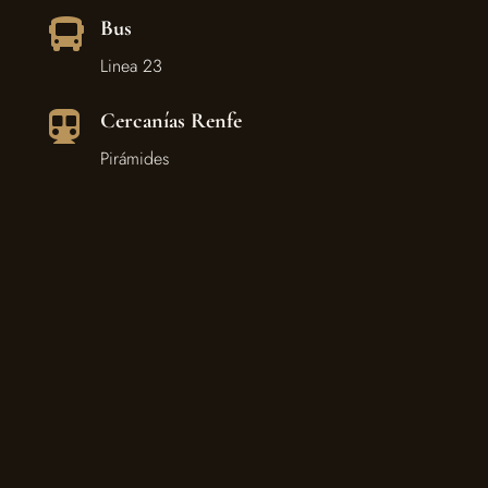
Bus

Linea 23
Cercanías Renfe

Pirámides