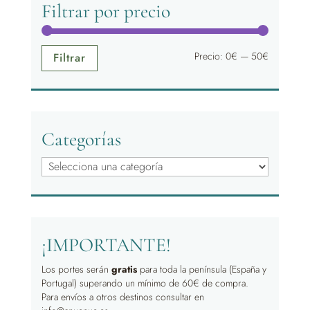
Filtrar por precio
Precio
Precio
Precio:
0€
—
50€
Filtrar
mínimo
máximo
Categorías
¡IMPORTANTE!
Los portes serán
gratis
para toda la península (España y
Portugal) superando un mínimo de 60€ de compra.
Para envíos a otros destinos consultar en