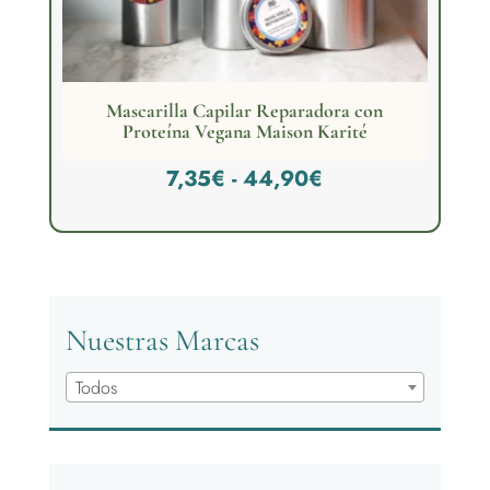
Mascarilla Capilar Reparadora con
Proteína Vegana Maison Karité
Rango
7,35
€
-
44,90
€
de
precios:
desde
7,35€
Nuestras Marcas
hasta
Todos
44,90€