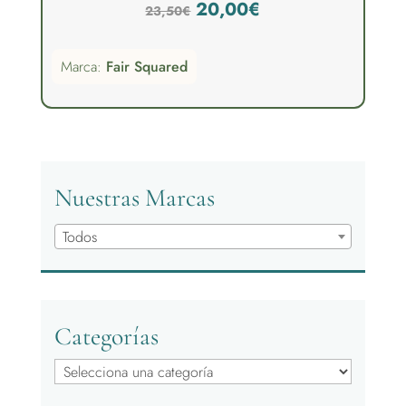
El
El
20,00
€
23,50
€
precio
precio
Marca:
Fair Squared
original
actual
era:
es:
23,50€.
20,00€.
Nuestras Marcas
Todos
Categorías