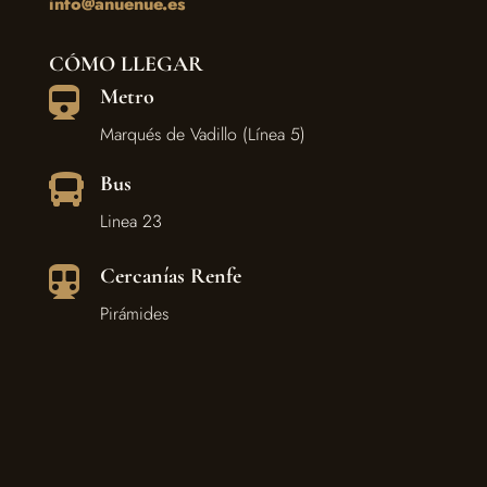
info@anuenue.es
CÓMO LLEGAR
Metro

Marqués de Vadillo (Línea 5)
Bus

Linea 23
Cercanías Renfe

Pirámides