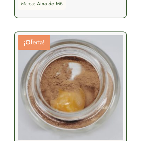
Marca:
Aina de Mô
precios:
desde
30,00€
hasta
¡Oferta!
45,00€