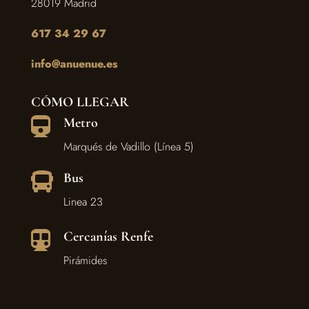
28019 Madrid
617 34 29 67
info@anuenue.es
CÓMO LLEGAR
Metro

Marqués de Vadillo (Línea 5)
Bus

Linea 23
Cercanías Renfe

Pirámides