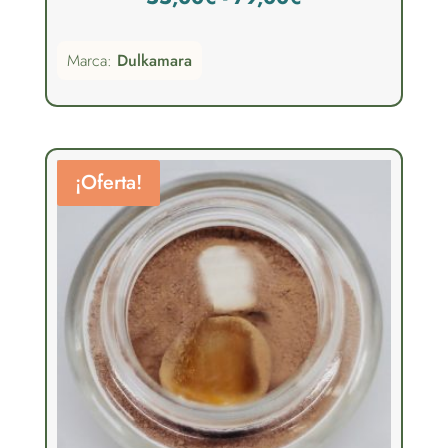
de
Marca:
Dulkamara
precios:
desde
55,00€
hasta
¡Oferta!
79,00€