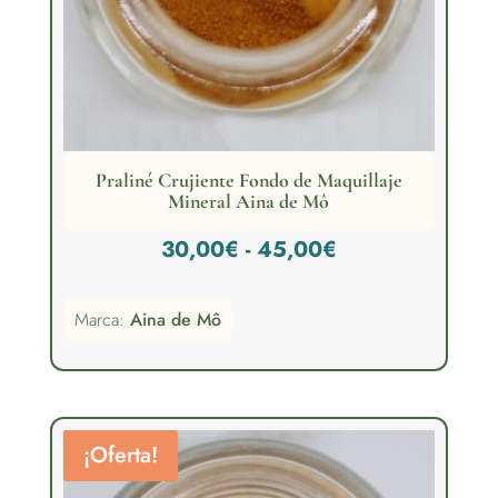
Praliné Crujiente Fondo de Maquillaje
Mineral Aina de Mô
Rango
30,00
€
-
45,00
€
de
Marca:
Aina de Mô
precios:
desde
30,00€
hasta
¡Oferta!
45,00€