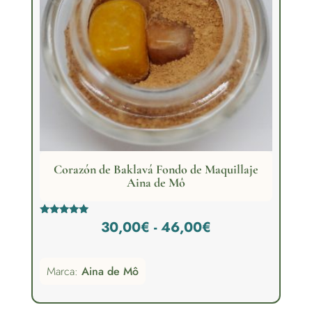
Corazón de Baklavá Fondo de Maquillaje
Aina de Mô
Rango
Valorado
30,00
€
-
46,00
€
con
5.00
de
de 5
Marca:
Aina de Mô
precios:
desde