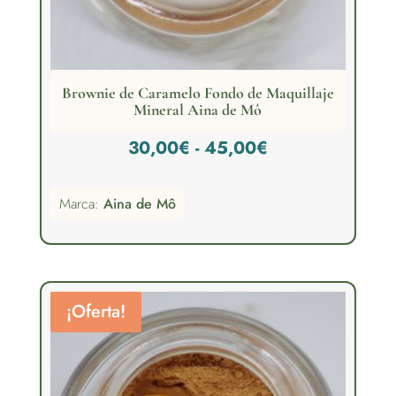
Brownie de Caramelo Fondo de Maquillaje
Mineral Aina de Mô
Rango
30,00
€
-
45,00
€
de
Marca:
Aina de Mô
precios:
desde
30,00€
hasta
¡Oferta!
45,00€