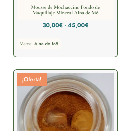
Mousse de Mochaccino Fondo de
Maquillaje Mineral Aina de Mô
Rango
30,00
€
-
45,00
€
de
Marca:
Aina de Mô
precios:
desde
30,00€
hasta
¡Oferta!
45,00€