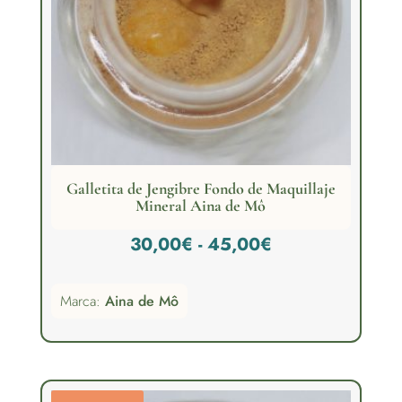
Galletita de Jengibre Fondo de Maquillaje
Mineral Aina de Mô
Rango
30,00
€
-
45,00
€
de
Marca:
Aina de Mô
precios:
desde
30,00€
hasta