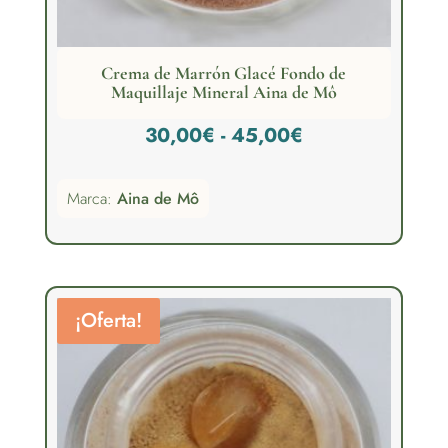
Crema de Marrón Glacé Fondo de
Maquillaje Mineral Aina de Mô
Rango
30,00
€
-
45,00
€
de
Marca:
Aina de Mô
precios:
desde
30,00€
hasta
¡Oferta!
45,00€