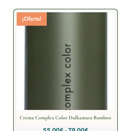
30,00€
hasta
¡Oferta!
46,00€
Crema Complex Color Dulkamara Bamboo
Rango
55,00
€
-
79,00
€