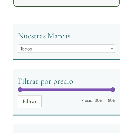
desde
37,50€
hasta
45,00€
Nuestras Marcas
Todos
Filtrar por precio
Precio
Precio
Precio:
30€
—
80€
Filtrar
mínimo
máximo