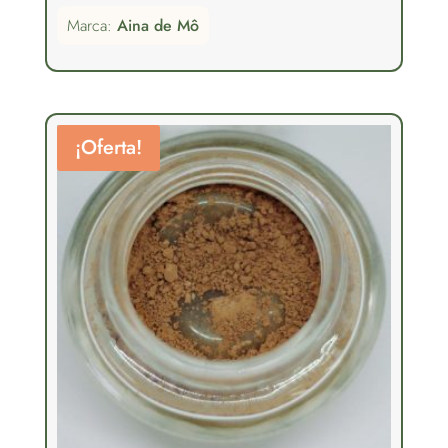
Marca:
Aina de Mô
precios:
desde
30,00€
hasta
¡Oferta!
45,00€