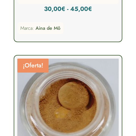
Rango
30,00
€
-
45,00
€
de
Marca:
Aina de Mô
precios:
desde
30,00€
hasta
¡Oferta!
45,00€