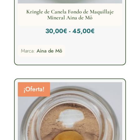
Kringle de Canela Fondo de Maquillaje
Mineral Aina de Mô
Rango
30,00
€
-
45,00
€
de
Marca:
Aina de Mô
precios:
desde
30,00€
hasta
¡Oferta!
45,00€