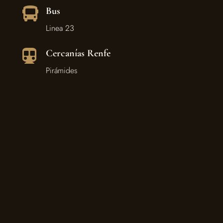
Bus

Linea 23
Cercanías Renfe

Pirámides