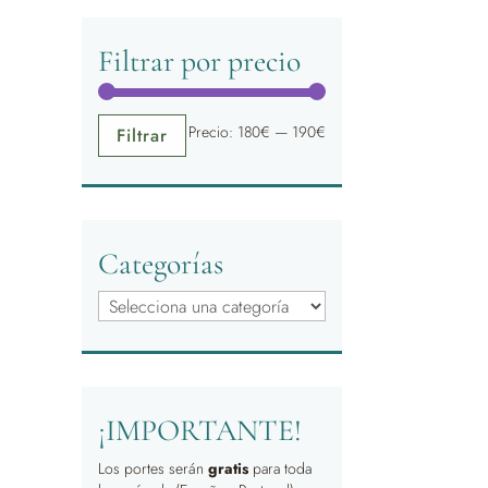
Filtrar por precio
Precio
Precio
Precio:
180€
—
190€
Filtrar
mínimo
máximo
Categorías
¡IMPORTANTE!
Los portes serán
gratis
para toda