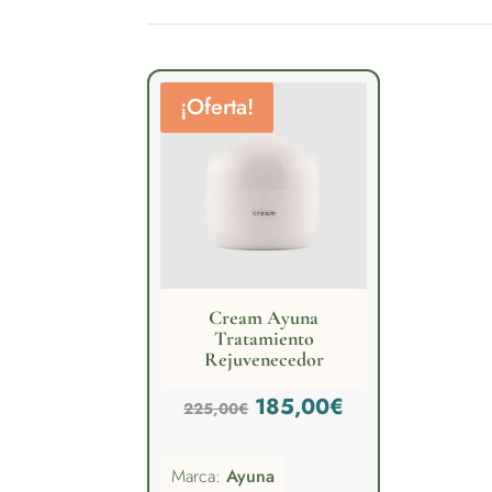
¡Oferta!
Cream Ayuna
Tratamiento
Rejuvenecedor
El
El
185,00
€
225,00
€
precio
precio
Marca:
Ayuna
original
actual