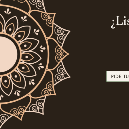
¿Li
PIDE T