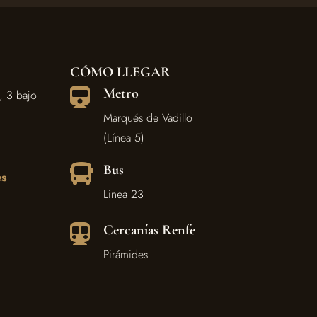
CÓMO LLEGAR
Metro

, 3 bajo
Marqués de Vadillo
(Línea 5)
Bus

es
Linea 23
Cercanías Renfe

Pirámides